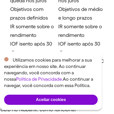
queda nos juros
nos juros
Objetivos com
Objetivos de médio
prazos definidos
e longo prazos
IR somente sobre o
IR somente sobre o
rendimento
rendimento
IOF isento após 30
IOF isento após 30
dias
dias
Utilizamos cookies para melhorar a sua
Garantido pelo FGC
Garantido pelo FGC
experiência em nosso site. Ao continuar
Opções que rendem
Opções que
navegando, você concorda com a
mais que a
rendem mais que a
nossa
Política de Privacidade.
Ao continuar a
navegar, você concorda com essa Política.
poupança
poupança
Aceitar cookies
Leia também:
CDB no Nubank: como funciona?