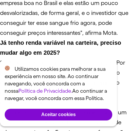
empresa boa no Brasil e elas estão um pouco
desvalorizadas, de forma geral, e o investidor que
conseguir ter esse sangue frio agora, pode
conseguir preços interessantes", afirma Mota.
Já tenho renda variável na carteira, preciso
mudar algo em 2025?
2025 deve ser, sim, um ano para mudanças. Por
Utilizamos cookies para melhorar a sua
isso, a estratégia é tirar da carteira aquela ação
experiência em nosso site. Ao continuar
que o investidor comprou, mas nem lembra o
navegando, você concorda com a
nossa
Política de Privacidade.
Ao continuar a
motivo. Essa estratégia, inclusive, vale para
navegar, você concorda com essa Política.
qualquer cenário.
E cuidado com ações baratas demais. "Existe um
Aceitar cookies
conceito chamado 'value trap' ou armadilha de