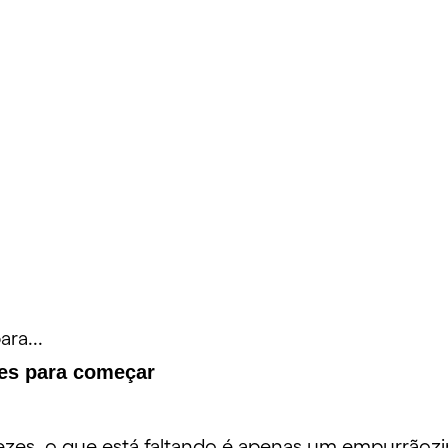
ra...
ões para começar
ezes, o que está faltando é apenas um empurrãozin