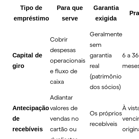
Tipo de
Para que
Garantia
Pr
empréstimo
serve
exigida
Geralmente
Cobrir
sem
despesas
Capital de
garantia
6 a 36
operacionais
giro
real
mese
e fluxo de
(patrimônio
caixa
dos sócios)
Adiantar
Antecipação
valores de
À vist
Os próprios
de
vendas no
venci
recebíveis
recebíveis
cartão ou
origin