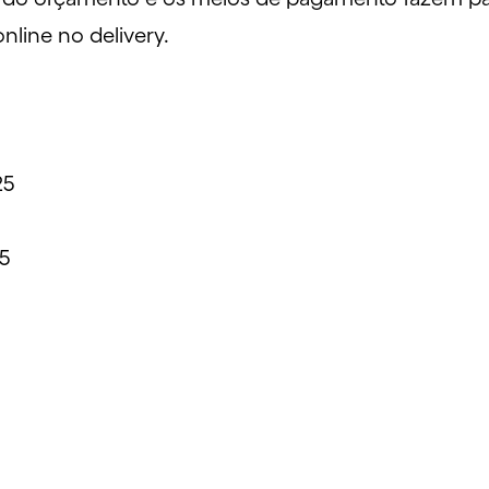
nline no delivery.
25
25