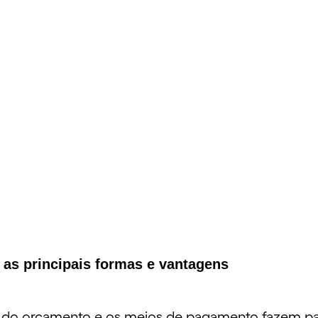
 as principais formas e vantagens
do orçamento e os meios de pagamento fazem part