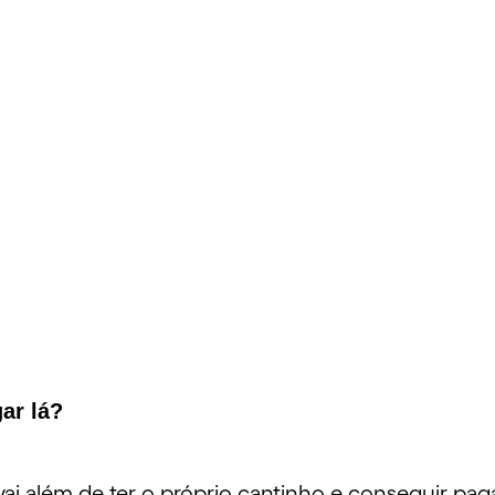
ar lá?
i além de ter o próprio cantinho e conseguir paga