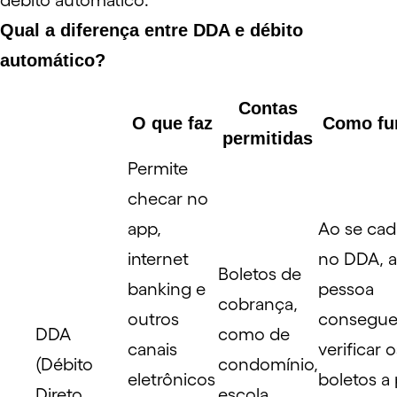
débito automático.
Qual a diferença entre DDA e débito
automático?
Contas
O que faz
Como fu
permitidas
Permite
checar no
app,
Ao se cad
internet
no DDA, a
Boletos de
banking e
pessoa
cobrança,
outros
consegu
DDA
como de
canais
verificar o
(Débito
condomínio,
eletrônicos
boletos a
Direto
escola,