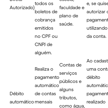
todos os
e, se quise
Autorizado)
faculdade e
boletos de
autorizar 
plano de
cobrança
pagamen
saúde.
emitidos
utilizando
no CPF ou
da conta.
CNPJ de
alguém.
Ao cadast
Contas de
Realiza o
uma cont
serviços
pagamento
débito
públicos e
automático
automátic
alguns
Débito
de contas
pagament
tributos,
automático
mensais
realizado
como água,