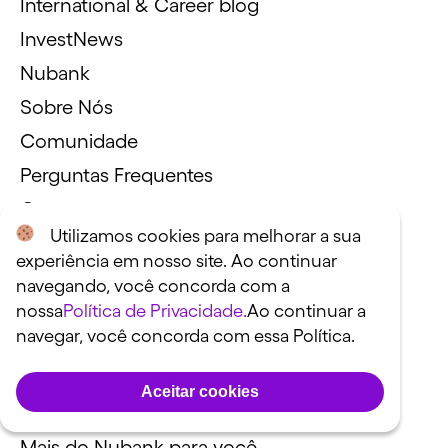
International & Career blog
InvestNews
Nubank
Sobre Nós
Comunidade
Perguntas Frequentes
Contato
Utilizamos cookies para melhorar a sua
Política de Privacidade
experiência em nosso site. Ao continuar
Nossa Equipe de Redatores
navegando, você concorda com a
Nossos produtos
nossa
Política de Privacidade.
Ao continuar a
navegar, você concorda com essa Política.
Cartão de Crédito
Conta do Nubank
Aceitar cookies
Empréstimo
Mais do Nubank para você