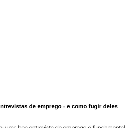
trevistas de emprego - e como fugir deles
ga: uma boa entrevista de emprego é fundamental. 