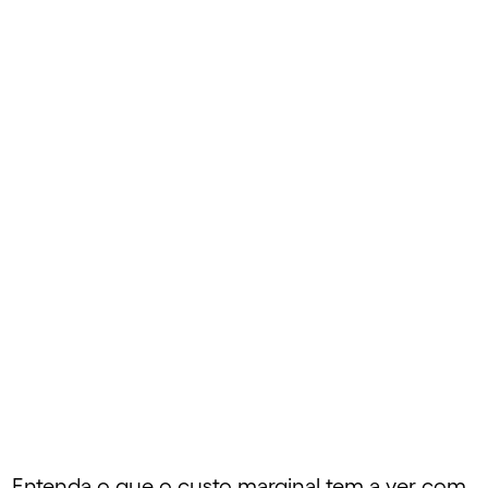
o. Entenda o que o custo marginal tem a ver com