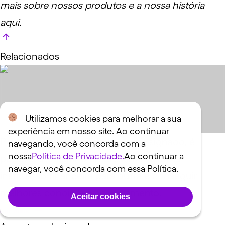
mais sobre nossos produtos e a nossa história
aqui
.
Relacionados
Utilizamos cookies para melhorar a sua
experiência em nosso site. Ao continuar
Por meio da portabilidade de consignado, é
navegando, você concorda com a
nossa
Política de Privacidade.
Ao continuar a
possível transferir o empréstimo de uma
navegar, você concorda com essa Política.
instituição financeira para outra e conseguir
melhores condições de pagamento.
Aceitar cookies
Ler mais