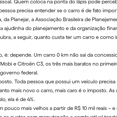
pessoal. Quem coloca na ponta do lápis pode perce
pessoa precisa entender se o carro é de fato impor
 da Planejar, a Associação Brasileira de Planejame
ma ajudinha do
planejamento
e da
organização fina
ra, a seguir, quanto custa ter um carro e como in
, é: depende. Um carro 0 km não sai da concessio
 Mobi e Citroën C3, os três
mais baratos
no primeir
 governo federal
.
osto. Toda pessoa que possui um veículo precisa 
to mais novo o carro, mais caro é o imposto. As a
o, ela é de 4%.
m pouco mais velhos a partir de R$ 10 mil reais – e