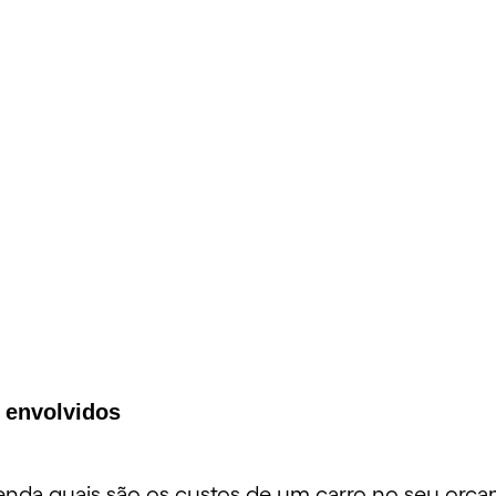
 envolvidos
nda quais são os custos de um carro no seu orçam