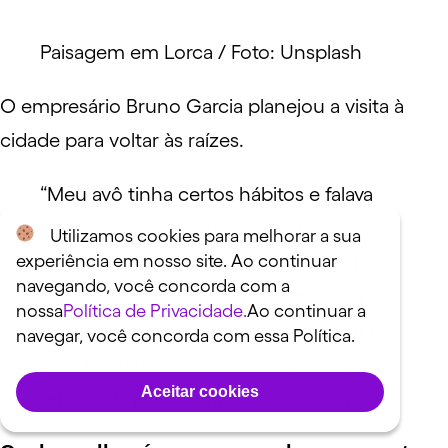
Paisagem em Lorca / Foto: Unsplash
O empresário Bruno Garcia
planejou
a visita à
cidade para voltar às raízes.
“Meu avô tinha certos hábitos e falava
sobre coisas que eu não alcançava.
Utilizamos cookies para melhorar a sua
experiência em nosso site. Ao continuar
Coisas que ele viveu onde nasceu, na
navegando, você concorda com a
Espanha. A viagem foi para entender
nossa
Política de Privacidade.
Ao continuar a
tudo o que meu avô falava para mim e
navegar, você concorda com essa Política.
que, naquela época, eu não tinha
Aceitar cookies
referência para compreender”, comenta.