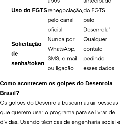
após
antecipado
Uso do FGTS
renegociação,
do FGTS
pelo canal
pelo
oficial
Desenrola"
Nunca por
Qualquer
Solicitação
WhatsApp,
contato
de
SMS, e-mail
pedindo
senha/token
ou ligação
esses dados
Como acontecem os golpes do Desenrola
Brasil?
Os golpes do Desenrola buscam atrair pessoas
que querem usar o programa para se livrar de
dívidas. Usando técnicas de
engenharia social
e