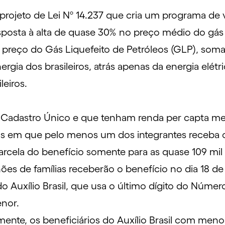
projeto de Lei
Nº 14.237
que cria um programa de v
resposta à alta de quase 30% no preço médio do gá
de preço do Gás Liquefeito de Petróleos (GLP), so
ergia dos brasileiros, atrás apenas da energia elétr
leiros.
o
Cadastro Único
e que tenham renda per capta meno
lias em que pelo menos um dos integrantes receba
rcela do benefício somente para as quase 109 mil 
ões de famílias receberão o benefício no dia 18 de
o Auxílio Brasil
, que usa o último dígito do Númer
nor.
ente, os beneficiários do Auxílio Brasil com men