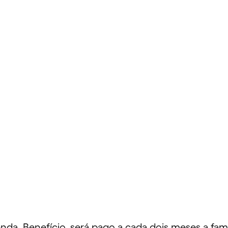
 renda. Benefício, será pago a cada dois meses a fa