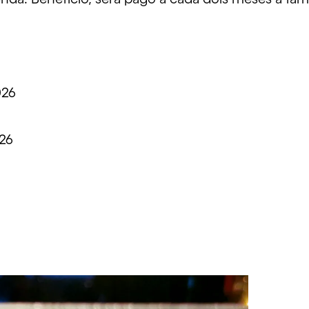
026
026