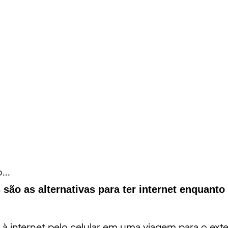
...
ão as alternativas para ter internet enquanto 
 internet pelo celular em uma viagem para o exteri