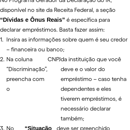
No Programa Gerador da Declaração do IR,
disponível no
site
da Receita Federal, a seção
“Dívidas e Ônus Reais”
é específica para
declarar empréstimos. Basta fazer assim:
Insira as informações sobre quem é seu credor
– financeira ou banco;
Na coluna
CNPJ
da instituição que você
“Discriminação”,
deve e o valor do
preencha com
empréstimo – caso tenha
o
dependentes e eles
tiverem empréstimos, é
necessário declarar
também;
No
“Situação
deve ser preenchido