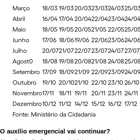
Março
18/03
19/03
20/03
23/03
24/03
25/0
Abril
16/04
17/04
20/04
22/04
23/04
24/0
Maio
18/05
19/05
20/05
21/05
22/05
25/0
Junho
17/06
18/06
19/06
22/06
23/06
24/0
Julho
20/07
21/07
22/07
23/07
24/07
27/07
Agost0
18/08
19/08
20/08
21/08
24/08
25/0
Setembro
17/09
18/09
21/09
22/09
23/09
24/0
Outubro
19/10
20/10
21/10
22/10
23/10
26/10
Novembro
17/11
18/11
19/11
20/11
23/11
24/11
Dezembro
10/12
11/12
14/12
15/12
16/12
17/12
Fonte:
Ministério da Cidadania
O auxílio emergencial vai continuar?