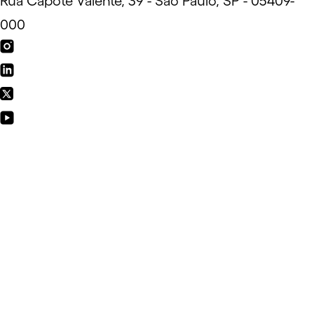
Rua Capote Valente, 39 - São Paulo, SP - 05409-
000