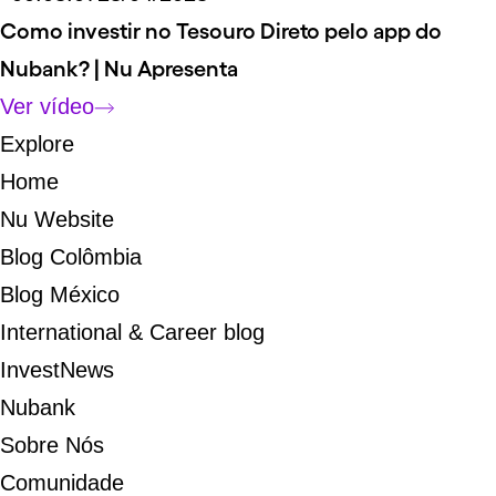
Link externo para o vídeo
Como investir no Tesouro Direto pelo app do
Nubank? | Nu Apresenta
Ver vídeo
Explore
Home
Nu Website
Blog Colômbia
Blog México
International & Career blog
InvestNews
Nubank
Sobre Nós
Comunidade