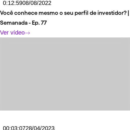
Link externo para o vídeo
Você conhece mesmo o seu perfil de investidor? |
Semanada - Ep. 77
Ver vídeo
Duração do vídeo
00:03:07
Data do vídeo
28/04/2023