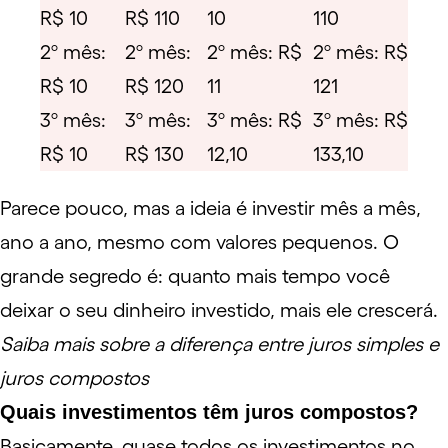
R$ 10
R$ 110
10
110
2º mês:
2º mês:
2º mês: R$
2º mês: R$
R$ 10
R$ 120
11
121
3º mês:
3º mês:
3º mês: R$
3º mês: R$
R$ 10
R$ 130
12,10
133,10
Parece pouco, mas a ideia é investir mês a mês,
ano a ano, mesmo com valores pequenos. O
grande segredo é: quanto mais tempo você
deixar o seu dinheiro investido, mais ele crescerá.
Saiba mais sobre a diferença entre juros simples e
juros compostos
Quais investimentos têm juros compostos?
Basicamente, quase todos os investimentos no