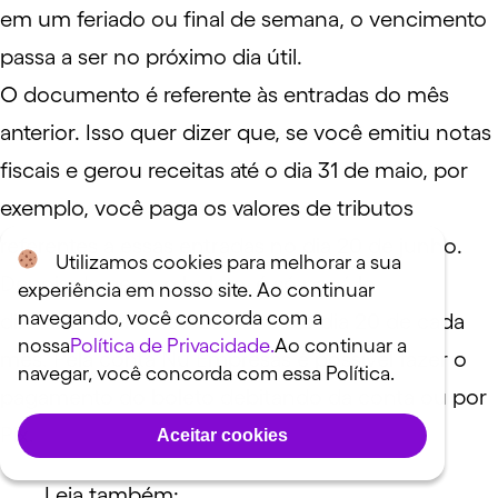
em um feriado ou final de semana, o vencimento
passa a ser no próximo dia útil.
O documento é referente às entradas do mês
anterior. Isso quer dizer que, se você emitiu notas
fiscais e gerou receitas até o dia 31 de maio, por
exemplo, você paga os valores de tributos
referentes a essas entradas no dia 20 de junho.
Utilizamos cookies para melhorar a sua
Depois de gerar o boleto, é só pagá-lo
experiência em nosso site. Ao continuar
navegando, você concorda com a
diretamente no seu banco até o dia 20 de cada
nossa
Política de Privacidade.
Ao continuar a
mês. Pela conta Nu Empresas é possível fazer o
navegar, você concorda com essa Política.
pagamento do boleto debitando da conta ou por
Pix.
Aceitar cookies
Leia também: